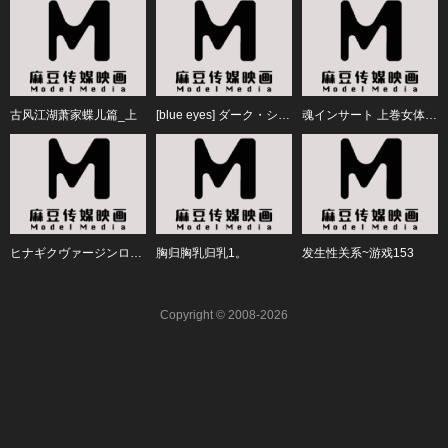
古风江湖萧家蝶儿篇_上
[blue eyes] ダーク・シェル 檻の中の艶 第2話 「すすり泣く肌」
魂インサート 上巻女体へのファーストコンタクト！
ヒナギクヴァージンロストクラブへようこそ 2 [中文字幕]
胸归胸乳归乳1。
发生性关系~游戏153
Copyright © 2008-2026